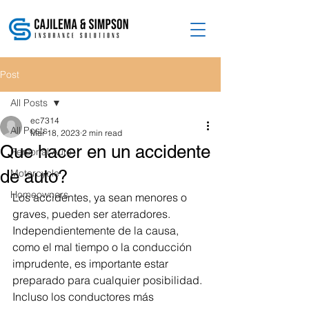
Post
All Posts
ec7314
All Posts
Mar 18, 2023
2 min read
Que hacer en un accidente
Personal Auto
de auto?
Motorcycle
Homeowners
Los accidentes, ya sean menores o 
graves, pueden ser aterradores. 
Independientemente de la causa, 
como el mal tiempo o la conducción 
imprudente, es importante estar 
preparado para cualquier posibilidad. 
Incluso los conductores más 