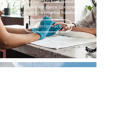
Shield your business from lawsuits with
General Liability insurance. Comprehensive
protection for potential liabilities.
Más Información
Commercial Auto
Insure your business vehicles with
commercial auto insurance. Protect your