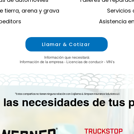
e tierra, arena y grava
Servicios
peditors
Asistencia e
Llamar & Cotizar
Información que necesitará:
Información de la empresa - Licencias de conducir - VIN's
*Estas compañías no tienen ninguna relación con Cajilema & Simpson Insurance Solutions LLC
as necesidades de tus 