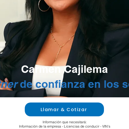
Carmen Cajilema
tner
de confianza en los 
Llamar & Cotizar
Información que necesitará:
Información de la empresa - Licencias de conducir - VIN's