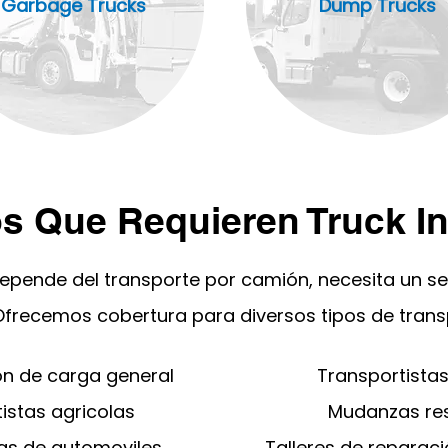
Garbage Trucks
Dump Trucks
s Que Requieren Truck I
depende del transporte por camión, necesita un s
Ofrecemos cobertura para diversos tipos de tran
n de carga general
Transportista
istas agricolas
Mudanzas res
tas de automoviles
Talleres de reparac