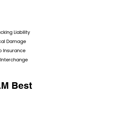
king Liability
cal Damage
 Insurance
r Interchange
AM Best
os