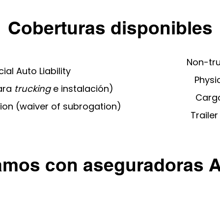
Coberturas disponibles
Non-truc
l Auto Liability
Physi
Para
trucking
e instalación)
Cargo
on (waiver of subrogation)
Traile
amos con aseguradoras 
amiones que Aseguram