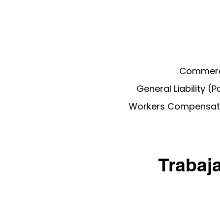
Commercia
General Liability (
Workers Compensati
Trabaj
C