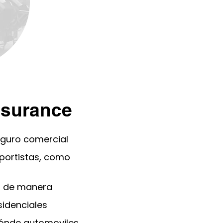
nsurance
eguro comercial
sportistas, como
s de manera
idenciales
iónde automoviles