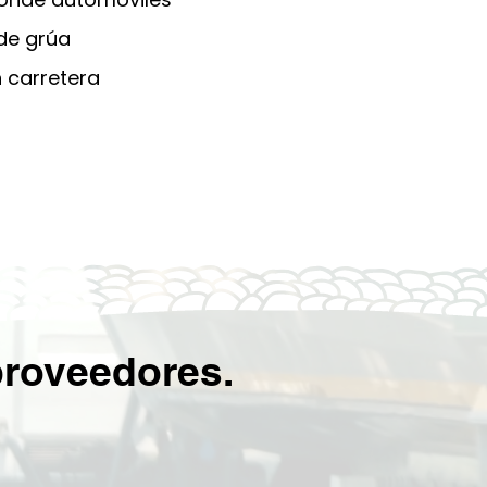
 de grúa
n carretera
proveedores.