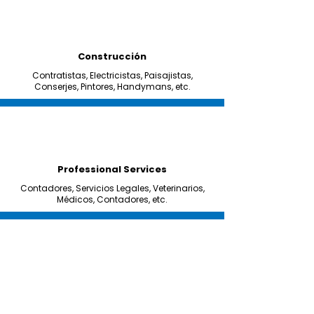
Construcción
Contratistas, Electricistas, Paisajistas,
Conserjes, Pintores, Handymans, etc.
Professional Services
Contadores, Servicios Legales, Veterinarios,
Médicos, Contadores, etc.
Servicios Automotrices
Concesionarios, Lubricadoras, Mecanicos,
Llanteras, Bodyshops, etc.