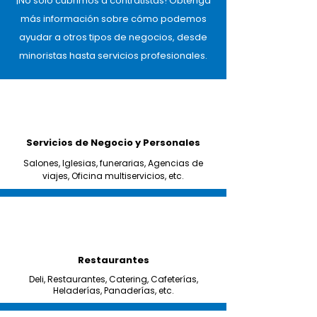
¡No solo cubrimos a contratistas! Obtenga
más información sobre cómo podemos
ayudar a otros tipos de negocios, desde
minoristas hasta servicios profesionales.
Servicios de Negocio y Personales
Salones, Iglesias, funerarias, Agencias de
viajes, Oficina multiservicios, etc.
Restaurantes
Deli, Restaurantes, Catering, Cafeterías,
Heladerías, Panaderías, etc.