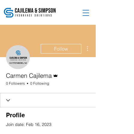
More actions
Follow
Admin
Carmen Cajilema
0 Followers
0 Following
Profile
Join date: Feb 16, 2023