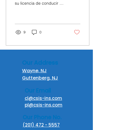
su licencia de conducir es
emocionante y lleno de
independencia. Sin
embargo, es esencial...
9
0
Our Address
Wayne, NJ
Guttenberg, NJ
Our Email
cl@csis-ins.com
pl@csis-ins.com
Our Phone No.
(201) 472 - 5557